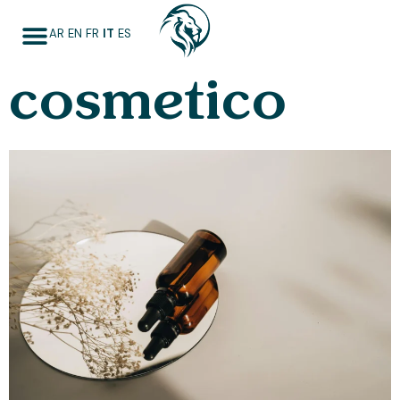
Settore
AR
EN
FR
IT
ES
cosmetico