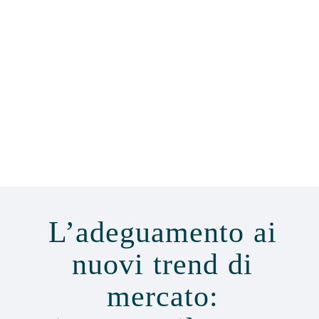
3
Test e
ottimizzazione
Ogni innovazione è sottoposta a rigorosi test
e continui miglioramenti per assicurarci che
sia all’altezza degli standard di qualità e
sicurezza che caratterizzano tutti i nostri
prodotti.
L’adeguamento ai
nuovi trend di
mercato: