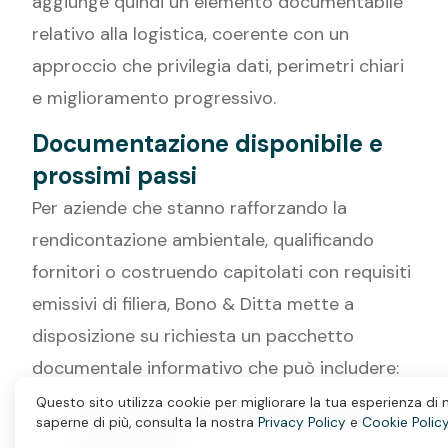
aggiunge quindi un elemento documentabile
relativo alla logistica, coerente con un
approccio che privilegia dati, perimetri chiari
e miglioramento progressivo.
Documentazione disponibile e
prossimi passi
Per aziende che stanno rafforzando la
rendicontazione ambientale, qualificando
fornitori o costruendo capitolati con requisiti
emissivi di filiera, Bono & Ditta mette a
disposizione su richiesta un pacchetto
documentale informativo che può includere:
Questo sito utilizza cookie per migliorare la tua esperienza di 
descrizione del servizio DHL Express
saperne di più, consulta la nostra
Privacy Policy
e
Cookie Polic
GoGreen Plus;