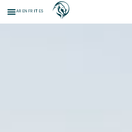
AR
EN
FR
IT
ES