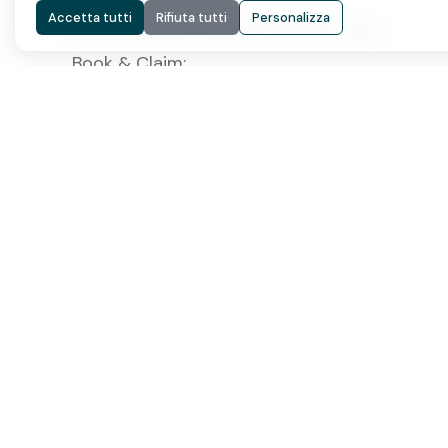
Accetta tutti
Rifiuta tutti
Personalizza
inquadramento del meccanismo SAF /
Book & Claim;
documentazione e reporting messi a
disposizione da DHL per il servizio;
sintesi del percorso ESG e del sistema di
certificazioni Bono & Ditta.
La documentazione è disponibile su richiesta
via e-mail.
In sintesi
Per Bono & Ditta,
DHL Express GoGreen Plus
non è un’etichetta da esibire, ma una scelta
operativa sul trasporto aereo internazionale.
Per i nostri clienti, questo può tradursi in un