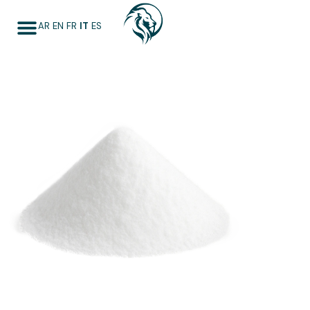
AR
EN
FR
IT
ES