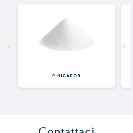
<
>
PINICAROB
Contattaci