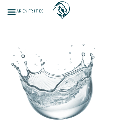
AR
EN
FR
IT
ES