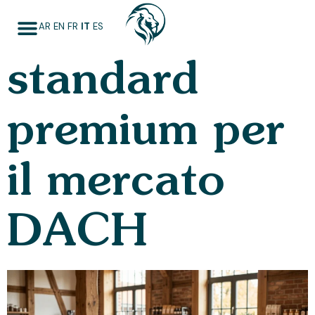
Naturland: lo
AR
EN
FR
IT
ES
standard
premium per
il mercato
DACH